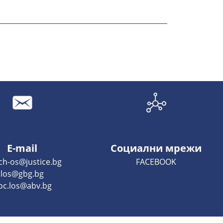
E-mail
Социални мрежи
ch-os@justice.bg
FACEBOOK
los@gbg.bg
oc.los@abv.bg