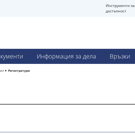
Инструменти за
достъпност
кументи
Информация за дела
Връзки
акт
Регистратури