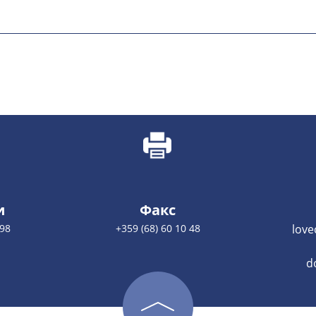
и
Факс
 98
+359 (68) 60 10 48
love
d