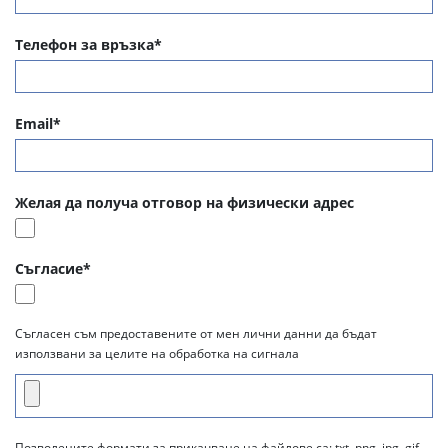
Телефон за връзка*
Email*
Желая да получа отговор на физически адрес
Съгласие*
Съгласен съм предоставените от мен лични данни да бъдат
използвани за целите на обработка на сигнала
Позволените формати за прикачване на файлове са: txt, png, jpg, gif,