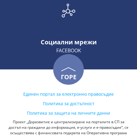
Социални мрежи
FACEBOOK
ГОРЕ
Единен портал за електронно правосъдие
Политика за достъпност
Политика за защита на личните данни
Проект „Доразвитие и централизиране на порталите в СП за
достъп на граждани до информация, е-услуги и е-правосъдие“, се
осъществява с финансовата подкрепа на Оперативна програма