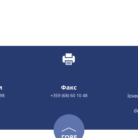
и
Факс
 98
+359 (68) 60 10 48
love
d
ГОРЕ