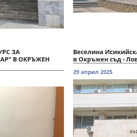
УРС ЗА
Веселина Исикийск
АР” В ОКРЪЖЕН
в Окръжен съд - Ло
29 април 2025