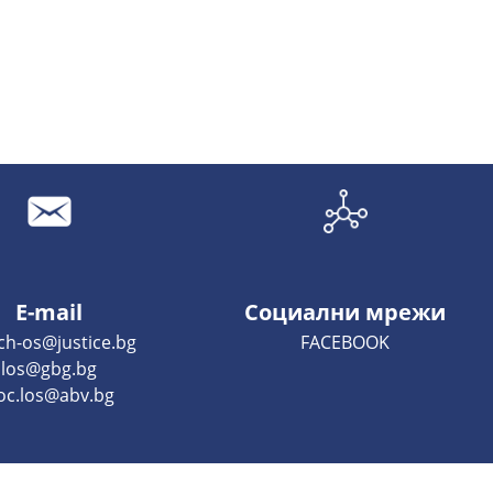
E-mail
Социални мрежи
ch-os@justice.bg
FACEBOOK
los@gbg.bg
oc.los@abv.bg