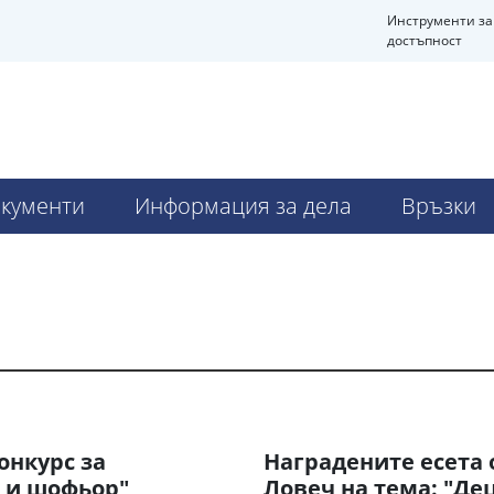
Инструменти за
достъпност
кументи
Информация за дела
Връзки
онкурс за
Наградените есета 
 и шофьор"
Ловеч на тема: "Де