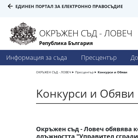
ЕДИНЕН ПОРТАЛ ЗА ЕЛЕКТРОННО ПРАВОСЪДИЕ
ОКРЪЖЕН СЪД - ЛОВЕЧ
Република България
Информация за съда
Пресцентър
До
ОКРЪЖЕН СЪД - ЛОВЕЧ
Пресцентър
Kонкурси и Обяви
Kонкурси и Обяви
Окръжен съд - Ловеч обявява к
длъжността "Управител сгради