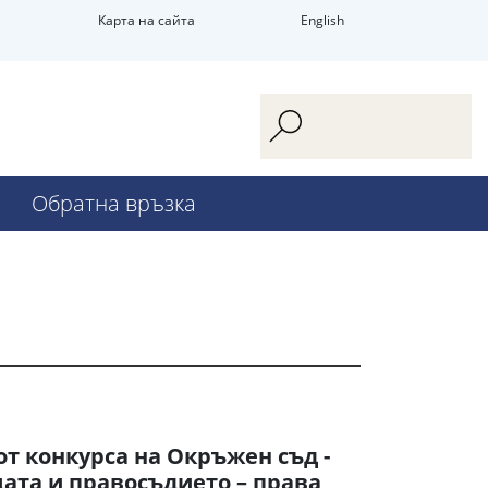
Карта на сайта
English
Обратна връзка
от конкурса на Окръжен съд -
цата и правосъдието – права,