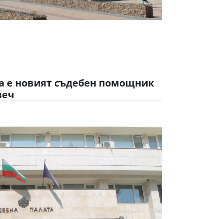
а е новият съдебен помощник
веч